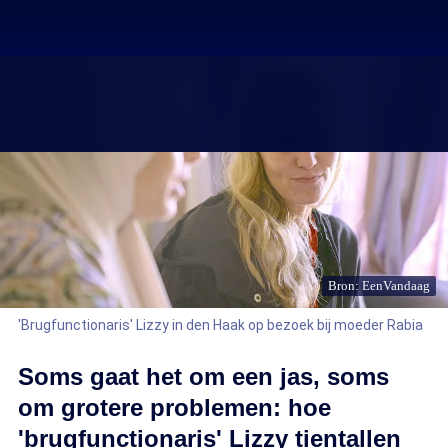
Bron: EenVandaag
'Brugfunctionaris' Lizzy in den Haak op bezoek bij moeder Rabia
Soms gaat het om een jas, soms
om grotere problemen: hoe
'brugfunctionaris' Lizzy tientallen