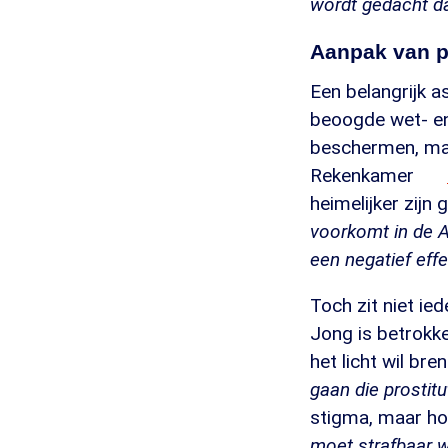
wordt gedacht da
Aanpak van pr
Een belangrijk a
beoogde wet- en
beschermen, maa
Rekenkamer
heimelijker zijn
voorkomt in de A
een negatief eff
Toch zit niet ie
Jong is betrokke
het licht wil bre
gaan die prostitut
stigma, maar ho
moet strafbaar w