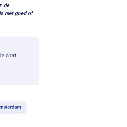
an de
s niet goed of
de chat.
msterdam