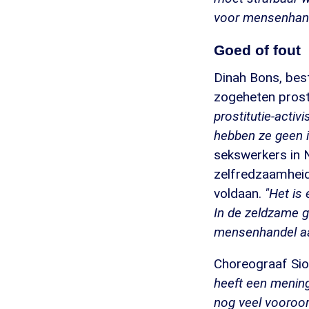
voor mensenhande
Goed of fout
Dinah Bons, bes
zogeheten prosti
prostitutie-activ
hebben ze geen i
sekswerkers in 
zelfredzaamheid 
voldaan.
"
Het is
In de zeldzame g
mensenhandel aa
Choreograaf Sio
heeft een menin
nog veel vooroor