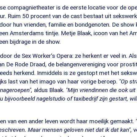
 compagnietheater is de eerste locatie voor de ope
ur. Ruim 50 procent van de cast bestaat uit sekswerk
oor hun vrienden, familie en bondgenoten. De show kr
een Amsterdams tintje. Metje Blaak, icoon van het 
 een bijdrage in de show.
 door de Sex Worker's Opera: ze herkent er veel in. Al
n De Rode Draad, de belangenvereniging voor prostit
teeds herkend. Inmiddels is ze gestopt met het seksw
jks last van het imago van haar vorige beroep.
"Op str
' nageroepen",
aldus Blaak.
"Mijn vriendinnen die ook ui
nu bijvoorbeeld nagelstudio of taxibedrijf zijn gestart, w
n van een ander leven wordt haar moeilijk gemaakt.
eschreven. Maar mensen geloven niet dat ik dat kan",
v