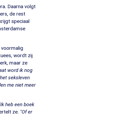
ra. Daarna volgt
ers, de rest
ijgt speciaal
Amsterdamse
s voormalig
uees, wordt zij
erk, maar ze
aat word ik nog
t het seksleven
illen me niet meer
"Ik heb een boek
ertelt ze.
"Of er