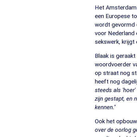
Het Amsterdamse
een Europese to
wordt gevormd d
voor Nederland 
sekswerk, krijgt
Blaak is geraakt
woordvoerder va
op straat nog s
heeft nog dageli
steeds als 'hoer
zijn gestapt, en 
kennen."
Ook het opbouwe
over de oorlog g