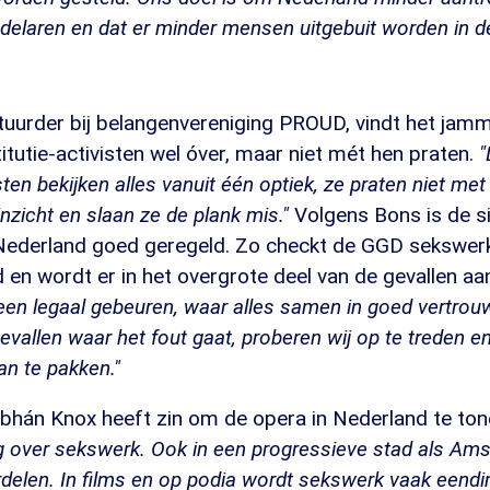
laren en dat er minder mensen uitgebuit worden in de 
tuurder bij belangenvereniging PROUD, vindt het jam
tutie-activisten wel óver, maar niet mét hen praten.
"
isten bekijken alles vanuit één optiek, ze praten niet m
nzicht en slaan ze de plank mis."
Volgens Bons is de s
Nederland goed geregeld. Zo checkt de GGD sekswer
en wordt er in het overgrote deel van de gevallen aan
 een legaal gebeuren, waar alles samen in goed vertrou
evallen waar het fout gaat, proberen wij op te treden e
n te pakken."
bhán Knox heeft zin om de opera in Nederland te ton
g over sekswerk. Ook in een progressieve stad als Am
delen. In films en op podia wordt sekswerk vaak eend