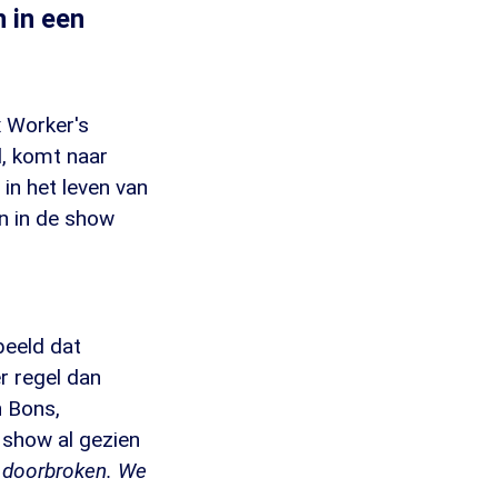
n in een
x Worker's
d, komt naar
in het leven van
jn in de show
beeld dat
r regel dan
h Bons,
 show al gezien
 doorbroken. We