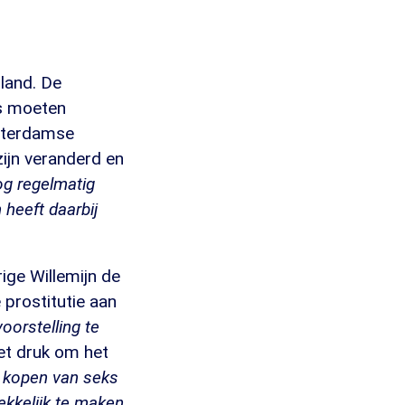
rland. De
rs moeten
msterdamse
zijn veranderd en
og regelmatig
heeft daarbij
ige Willemijn de
 prostitutie aan
orstelling te
et druk om het
 kopen van seks
ekkelijk te maken