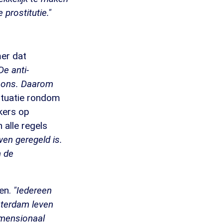
prostitutie."
mer dat
De anti-
et ons. Daarom
ituatie rondom
kers op
 alle regels
wen geregeld is.
n de
en.
"Iedereen
sterdam leven
imensionaal