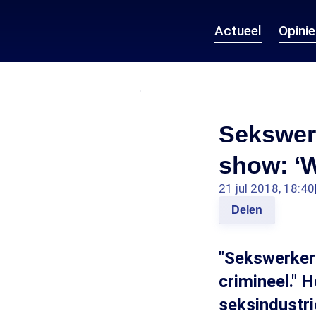
Actueel
Opini
Sekswer
show: ‘W
21 jul 2018, 18:40
Delen
"Sekswerkers
crimineel." 
seksindustri