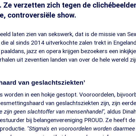
. Ze verzetten zich tegen de clichébeelde
le, controversiële show.
beeld laten zien van sekswerk, dat is de missie van Se
die al sinds 2014 uitverkochte zalen trekt in Engelan
aaldans, jazz en opera krijgen bezoekers een inkijkje 
halen uit zeventien landen van over de hele wereld zi
haard van geslachtsziekten’
s worden in een hokje gestopt. Vooroordelen, bijvoor
esmettingshaard van geslachtsziekten zijn, zijn eerde
e zijn geen slachtoffer van mensenhandel",
aldus Dina
estuurder bij belangenvereniging PROUD. Ze heeft de
 productie.
"Stigma's en vooroordelen worden daarmee