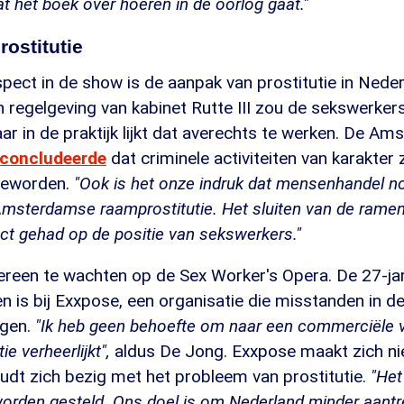
t het boek over hoeren in de oorlog gaat."
ostitutie
spect in de show is de aanpak van prostitutie in Nede
 regelgeving van kabinet Rutte III zou de sekswerke
r in de praktijk lijkt dat averechts te werken. De A
concludeerde
dat criminele activiteiten van karakter 
 geworden.
"Ook is het onze indruk dat mensenhandel n
msterdamse raamprostitutie. Het sluiten van de ramen 
ect gehad op de positie van sekswerkers."
dereen te wachten op de Sex Worker's Opera. De 27-jar
n is bij Exxpose, een organisatie die misstanden in de
ngen.
"Ik heb geen behoefte om naar een commerciële vo
ie verheerlijkt",
aldus De Jong. Exxpose maakt zich ni
udt zich bezig met het probleem van prostitutie.
"Het
orden gesteld. Ons doel is om Nederland minder aantr