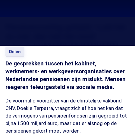
Pensioenoverleg gefaald: ‘Lukt het
nu niet, dan lukt het nooit’
21 nov 2018, 16:34
Joyce Boverhuis
Lammert de Bruin
Delen
De gesprekken tussen het kabinet,
werknemers- en werkgeversorganisaties over
Nederlandse pensioenen zijn mislukt. Mensen
reageren teleurgesteld via sociale media.
De voormalig voorzitter van de christelijke vakbond
CNV, Doekle Terpstra, vraagt zich af hoe het kan dat
de vermogens van pensioenfondsen zijn gegroeid tot
bijna 1500 miljard euro, maar dat er alsnog op de
pensioenen gekort moet worden.