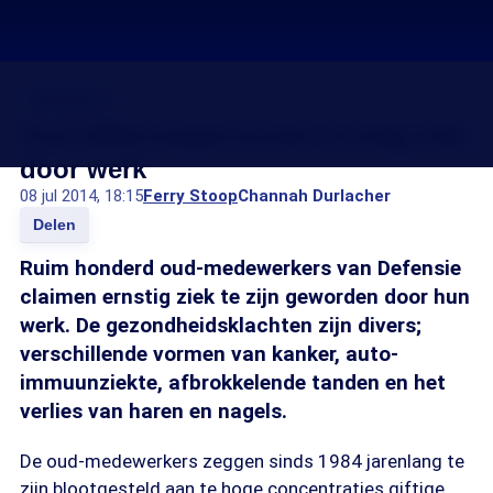
Chroom-6
Oud-defensiepersoneel ernstig ziek
door werk
08 jul 2014, 18:15
Ferry Stoop
Channah Durlacher
Delen
Ruim honderd oud-medewerkers van Defensie
claimen ernstig ziek te zijn geworden door hun
werk. De gezondheidsklachten zijn divers;
verschillende vormen van kanker, auto-
immuunziekte, afbrokkelende tanden en het
verlies van haren en nagels.
De oud-medewerkers zeggen sinds 1984 jarenlang te
zijn blootgesteld aan te hoge concentraties giftige