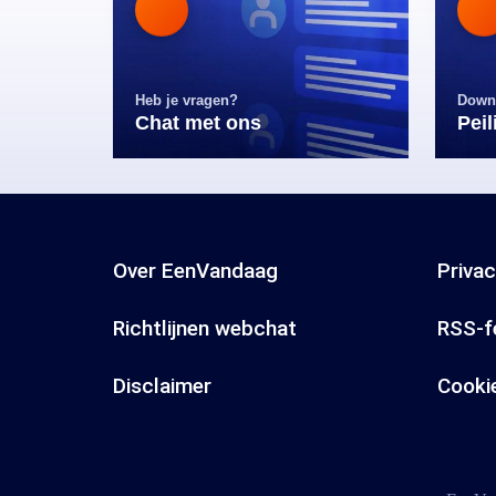
Heb je vragen?
Down
Chat met ons
Pei
Over EenVandaag
Priva
Richtlijnen webchat
RSS-f
Disclaimer
Cooki