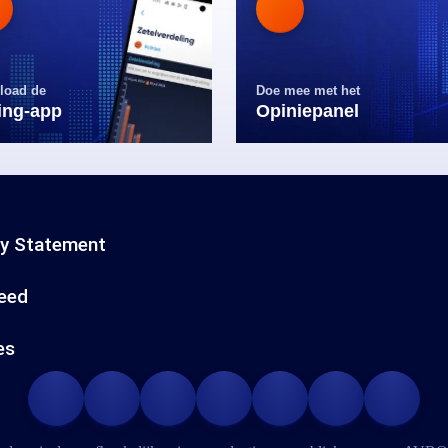
load de
Doe mee met het
ling-app
Opiniepanel
cy Statement
eed
es