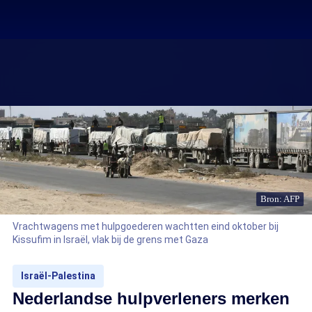
Bron: AFP
Vrachtwagens met hulpgoederen wachtten eind oktober bij
Kissufim in Israël, vlak bij de grens met Gaza
Israël-Palestina
Nederlandse hulpverleners merken