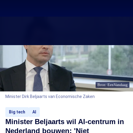
Bron: EenVandaag
Minister Dirk Beljaarts van Economische Zaken
Big tech
AI
Minister Beljaarts wil AI-centrum in
Nederland bouwen: 'Niet