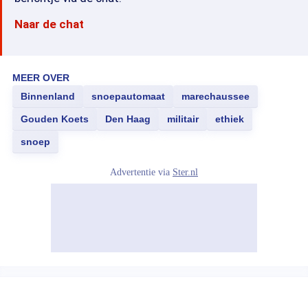
Naar de chat
MEER OVER
Binnenland
snoepautomaat
marechaussee
Gouden Koets
Den Haag
militair
ethiek
snoep
Advertentie via
Ster.nl