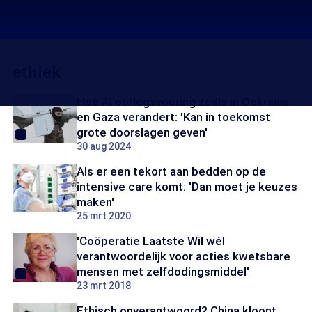
ethiek
Hoe AI oorlogsvoering zoals in Oekraïne
en Gaza verandert: 'Kan in toekomst
grote doorslagen geven'
30 aug 2024
Als er een tekort aan bedden op de
intensive care komt: 'Dan moet je keuzes
maken'
25 mrt 2020
'Coöperatie Laatste Wil wél
verantwoordelijk voor acties kwetsbare
mensen met zelfdodingsmiddel'
23 mrt 2018
Ethisch onverantwoord? China kloont