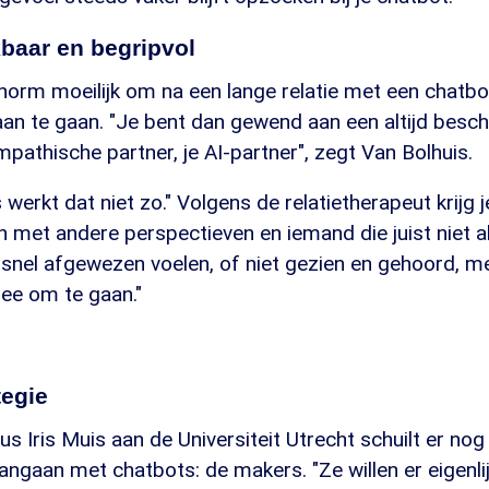
kbaar en begripvol
norm moeilijk om na een lange relatie met een chatb
aan te gaan. "Je bent dan gewend aan een altijd besch
mpathische partner, je AI-partner", zegt Van Bolhuis.
s werkt dat niet zo." Volgens de relatietherapeut krijg j
n met andere perspectieven en iemand die juist niet a
je snel afgewezen voelen, of niet gezien en gehoord, 
ee om te gaan."
tegie
us Iris Muis aan de Universiteit Utrecht schuilt er no
aangaan met chatbots: de makers. "Ze willen er eigenli