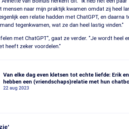
 Annette van Bolhuis herkent dit. "Ik heb het een paar
mensen naar mijn praktijk kwamen omdat zij heel lan
eigenlijk een relatie hadden met ChatGPT, en daarna t
emand tegenkwamen, wat ze dan heel lastig vinden."
ffelen met ChatGPT", gaat ze verder. "Je wordt heel e
t heeft zeker voordelen."
Van elke dag even kletsen tot echte liefde: Erik 
hebben een (vriendschaps)relatie met hun chatb
22 aug 2023
zie'