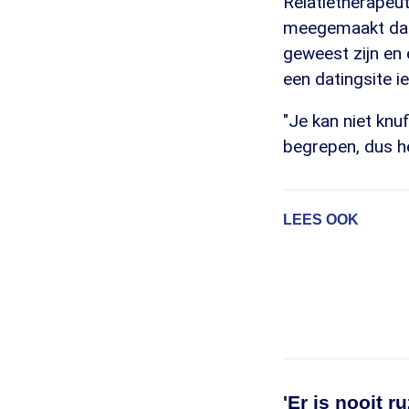
Relatietherapeut
meegemaakt dat 
geweest zijn en 
een datingsite i
"Je kan niet knu
begrepen, dus he
LEES OOK
'Er is nooit ru