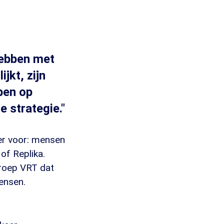
hebben met
jkt, zijn
ben op
 strategie."
ker voor: mensen
of Replika.
mroep VRT dat
mensen.