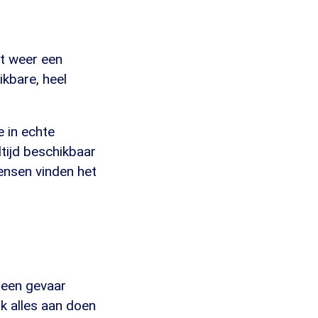
ot weer een
ikbare, heel
e in echte
ltijd beschikbaar
mensen vinden het
g een gevaar
jk alles aan doen