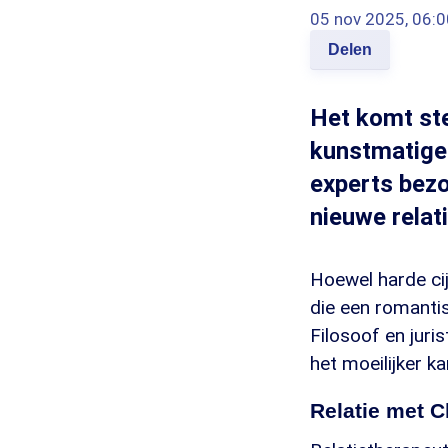
05 nov 2025, 06:0
Delen
Het komt ste
kunstmatige i
experts bezo
nieuwe relat
Hoewel harde ci
die een romanti
Filosoof en juri
het moeilijker k
Relatie met 