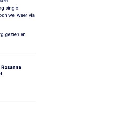
 keer
g single
och wel weer via
rg gezien en
en Rosanna
ot