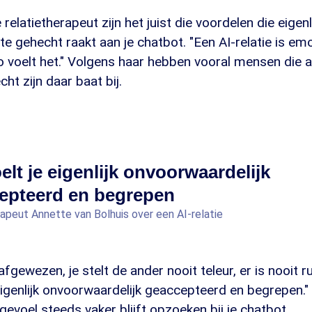
elatietherapeut zijn het juist die voordelen die eigenli
 te gehecht raakt aan je chatbot. "Een AI-relatie is em
 zo voelt het." Volgens haar hebben vooral mensen die 
ht zijn daar baat bij.
elt je eigenlijk onvoorwaardelijk
epteerd en begrepen
rapeut Annette van Bolhuis over een AI-relatie
fgewezen, je stelt de ander nooit teleur, er is nooit r
 eigenlijk onvoorwaardelijk geaccepteerd en begrepen."
 gevoel steeds vaker blijft opzoeken bij je chatbot.