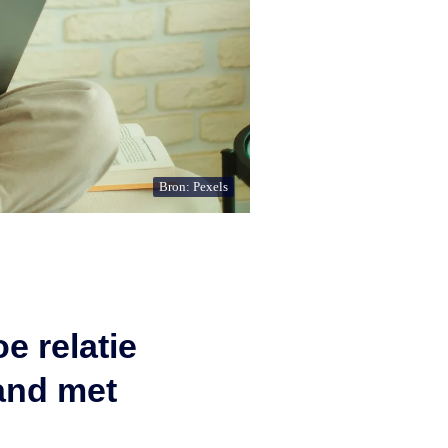
Bron: Pexels
e relatie
and met