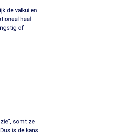
jk de valkuilen
otioneel heel
angstig of
uzie", somt ze
 Dus is de kans