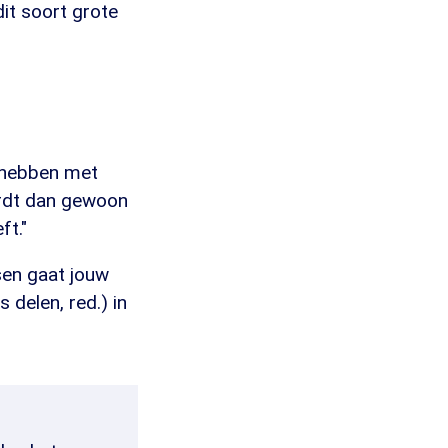
it soort grote
"
s hebben met
ordt dan gewoon
ft."
ssen gaat jouw
delen, red.) in