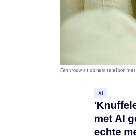
Een vrouw zit op haar telefoon met
AI
'Knuffel
met AI 
echte m