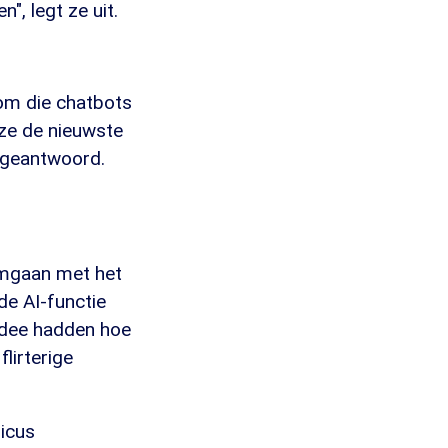
", legt ze uit.
 om die chatbots
 ze de nieuwste
t geantwoord.
omgaan met het
de AI-functie
 idee hadden hoe
lirterige
hicus