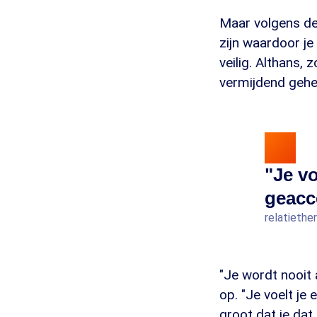
Maar volgens de r
zijn waardoor je
veilig. Althans,
vermijdend gehec
"Je vo
geacc
relatiethe
"Je wordt nooit a
op. "Je voelt je
groot dat je dat