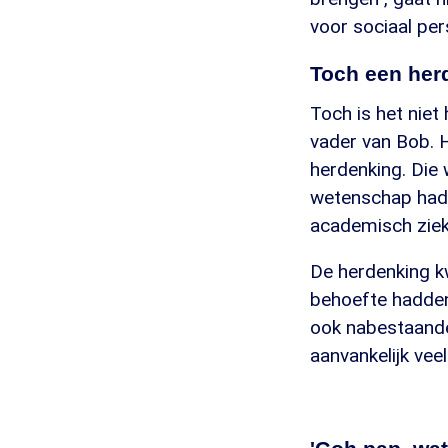
voor sociaal pers
Toch een her
Toch is het niet
vader van Bob.
herdenking. Die
wetenschap hadd
academisch ziek
De herdenking k
behoefte hadden
ook nabestaande
aanvankelijk vee