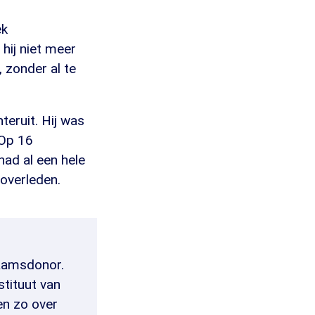
ek
hij niet meer
, zonder al te
teruit. Hij was
 Op 16
 had al een hele
 overleden.
haamsdonor.
stituut van
en zo over