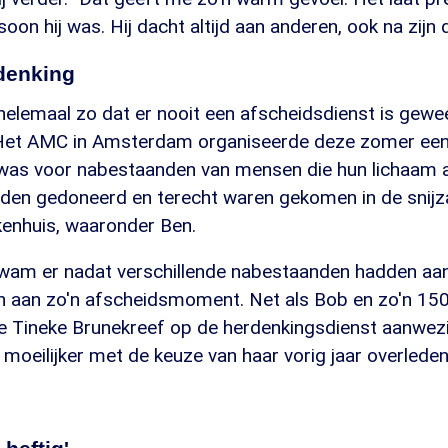
oon hij was. Hij dacht altijd aan anderen, ook na zijn 
denking
 helemaal zo dat er nooit een afscheidsdienst is gewe
 Het AMC in Amsterdam organiseerde deze zomer een
 was voor nabestaanden van mensen die hun lichaam 
en gedoneerd en terecht waren gekomen in de snijza
enhuis, waaronder Ben.
wam er nadat verschillende nabestaanden hadden aa
 aan zo'n afscheidsmoment. Net als Bob en zo'n 15
 Tineke Brunekreef op de herdenkingsdienst aanwezig
l moeilijker met de keuze van haar vorig jaar overleden