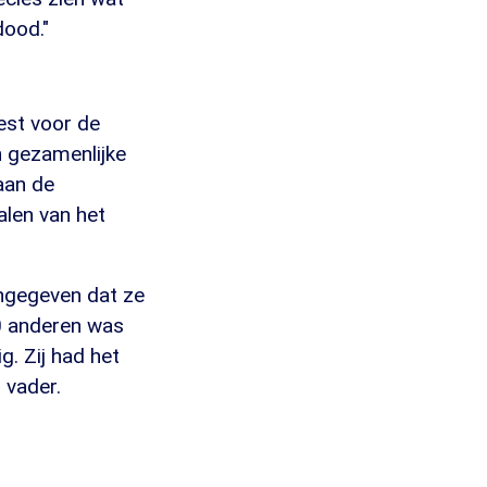
dood."
est voor de
 gezamenlijke
aan de
len van het
ngegeven dat ze
0 anderen was
. Zij had het
 vader.