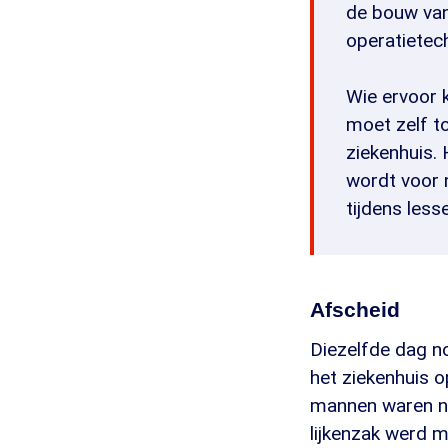
de bouw van
operatietec
Wie ervoor 
moet zelf t
ziekenhuis. 
wordt voor 
tijdens less
Afscheid
Diezelfde dag no
het ziekenhuis 
mannen waren net
lijkenzak werd m