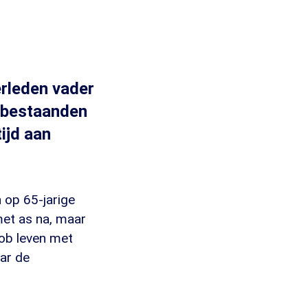
erleden vader
Nabestaanden
ijd aan
 op 65-jarige
met as na, maar
Bob leven met
aar de