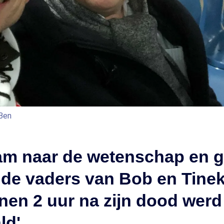
 Ben
aam naar de wetenschap en 
, de vaders van Bob en Tine
nnen 2 uur na zijn dood werd 
ld'