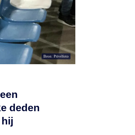
Bron: Privéfoto
geen
ke deden
hij