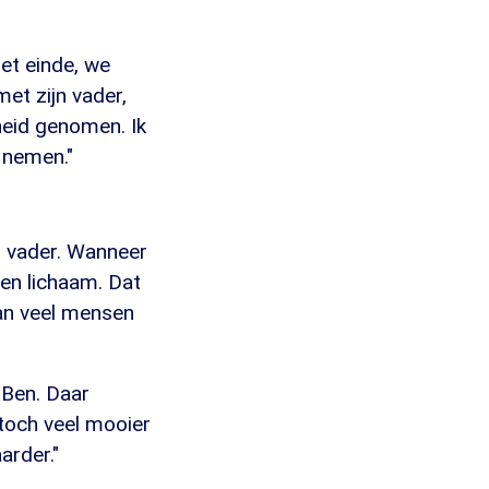
het einde, we
met zijn vader,
cheid genomen. Ik
 nemen."
n vader. Wanneer
een lichaam. Dat
aan veel mensen
 Ben. Daar
 toch veel mooier
arder."