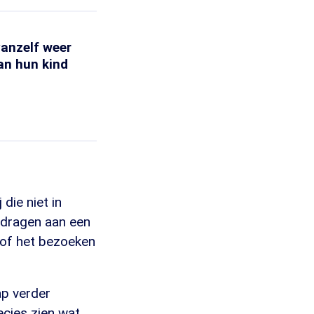
vanzelf weer
an hun kind
die niet in
ijdragen aan een
s of het bezoeken
ap verder
ecies zien wat