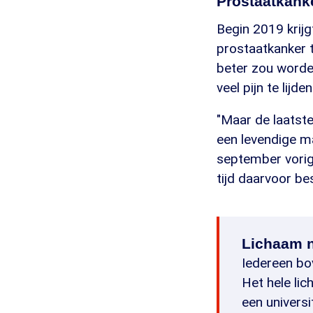
Prostaatkank
Begin 2019 krijgt
prostaatkanker t
beter zou worden
veel pijn te lijden
"Maar de laatste
een levendige man
september vorig j
tijd daarvoor be
Lichaam 
Iedereen bo
Het hele lic
een universi