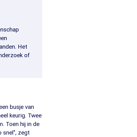
tenschap
een
aanden. Het
onderzoek of
 een busje van
eel keurig. Twee
 Toen hij in de
 snel", zegt