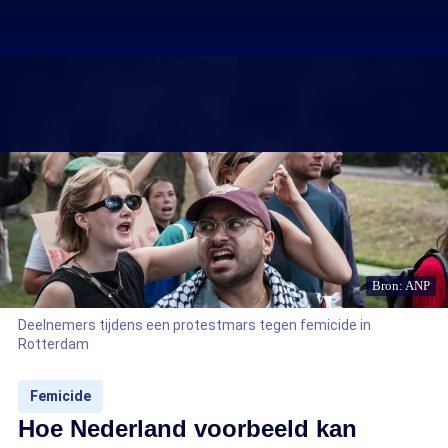
Bron: ANP
Deelnemers tijdens een protestmars tegen femicide in
Rotterdam
Femicide
Hoe Nederland voorbeeld kan