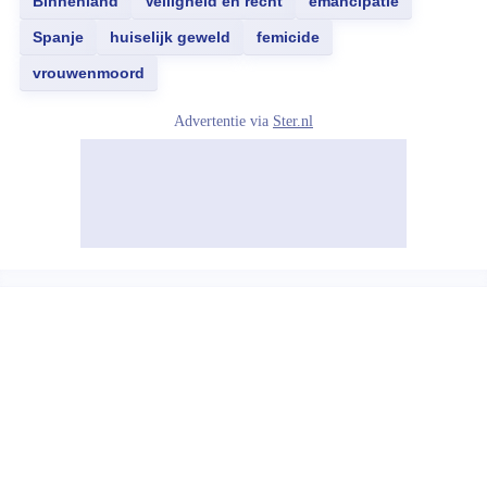
Binnenland
Veiligheid en recht
emancipatie
Spanje
huiselijk geweld
femicide
vrouwenmoord
Advertentie via
Ster.nl