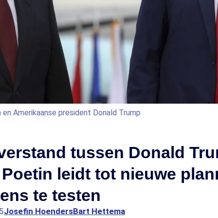
in en Amerikaanse president Donald Trump
verstand tussen Donald Tr
 Poetin leidt tot nieuwe pl
ns te testen
5
Josefin Hoenders
Bart Hettema