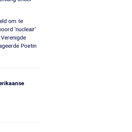
oeld om te
oord 'nucleair'
 Verenigde
eageerde Poetin
erikaanse