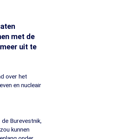
taten
nen met de
meer uit te
nd over het
even en nucleair
de Burevestnik,
 zou kunnen
denlang onder