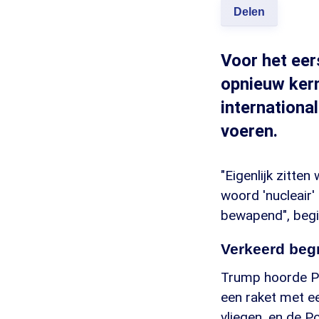
Delen
Voor het ee
opnieuw kern
internationa
voeren.
"Eigenlijk zitte
woord 'nucleair'
bewapend", begi
Verkeerd beg
Trump hoorde P
een raket met e
vliegen, en de 