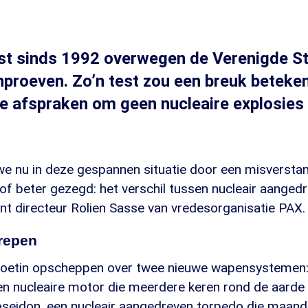
rst sinds 1992 overwegen de Verenigde S
proeven. Zo’n test zou een breuk beteke
le afspraken om geen nucleaire explosies 
n we nu in deze gespannen situatie door een misversta
 of beter gezegd: het verschil tussen nucleair aangedr
nt directeur Rolien Sasse van vredesorganisatie PAX.
repen
oetin opscheppen over twee nieuwe wapensystemen: 
en nucleaire motor die meerdere keren rond de aarde
Poseidon, een nucleair aangedreven torpedo die maan