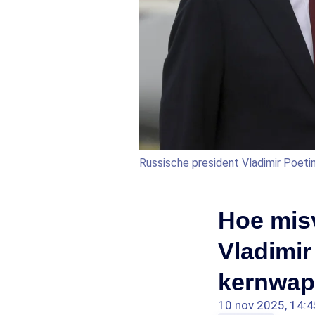
Russische president Vladimir Poet
Hoe mis
Vladimir
kernwape
10 nov 2025, 14:4