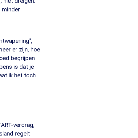
 niet dreigen.
en minder
ntwapening",
er er zijn, hoe
goed begrijpen
pens is dat je
aat ik het toch
TART-verdrag,
sland regelt