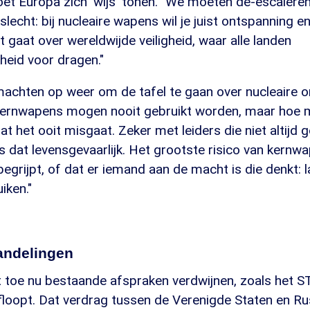
t Europa zich 'wijs' tonen. "We moeten de-escaleren,
 slecht: bij nucleaire wapens wil je juist ontspanning 
 gaat over wereldwijde veiligheid, waar alle landen
heid voor dragen."
achten op weer om de tafel te gaan over nucleaire o
"Kernwapens mogen nooit gebruikt worden, maar hoe me
at het ooit misgaat. Zeker met leiders die niet altijd 
s dat levensgevaarlijk. Het grootste risico van kernwa
begrijpt, of dat er iemand aan de macht is die denkt: l
iken."
andelingen
t toe nu bestaande afspraken verdwijnen, zoals het S
afloopt. Dat verdrag tussen de Verenigde Staten en Ru