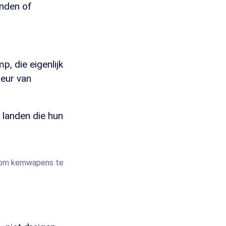
anden of
p, die eigenlijk
teur van
 landen die hun
 om kernwapens te