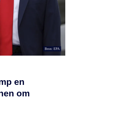
Bron: EPA
ump en
annen om