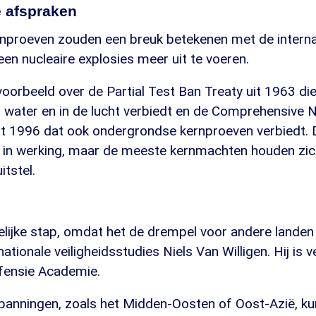
e afspraken
nproeven zouden een breuk betekenen met de interna
n nucleaire explosies meer uit te voeren.
voorbeeld over de Partial Test Ban Treaty uit 1963 di
r water en in de lucht verbiedt en de Comprehensive 
it 1996 dat ook ondergrondse kernproeven verbiedt. D
ig in werking, maar de meeste kernmachten houden zi
uitstel.
elijke stap, omdat het de drempel voor andere landen 
nationale veiligheidsstudies Niels Van Willigen. Hij is
fensie Academie.
spanningen, zoals het Midden-Oosten of Oost-Azië, ku