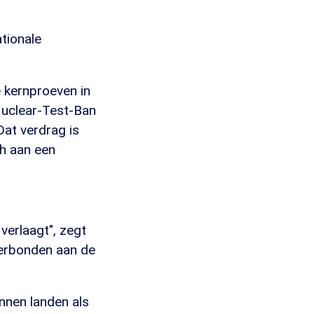
tionale
e kernproeven in
Nuclear-Test-Ban
at verdrag is
ch aan een
verlaagt", zegt
 verbonden aan de
nnen landen als