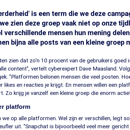
eerderheid' is een term die we deze campa
e zien deze groep vaak niet op onze tijdlij
el verschillende mensen hun mening dele
men bijna alle posts van een kleine groep
ten zien dat zo'n 10 procent van de gebruikers goed 
lle content", vertelt cyberexpert Dave Maasland. Vol
 gek. "Platformen belonen mensen die veel posten. Ho
r likes en reacties je krijgt. En mensen willen een pla
. Zo krijg je vanzelf een kleine groep die enorm actief 
er platform
 we op alle platformen. Wel zijn er verschillen, legt s
ufler uit. "Snapchat is bijvoorbeeld veel meer gericht 