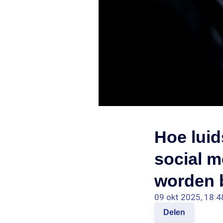
Hoe luid
social m
worden 
09 okt 2025, 18:4
Delen