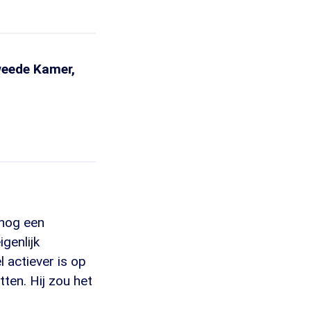
weede Kamer,
 nog een
igenlijk
l actiever is op
tten. Hij zou het