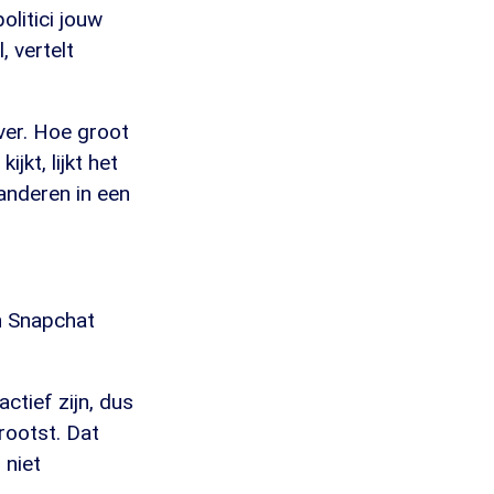
litici jouw
, vertelt
jver. Hoe groot
ijkt, lijkt het
randeren in een
en Snapchat
actief zijn, dus
rootst. Dat
 niet