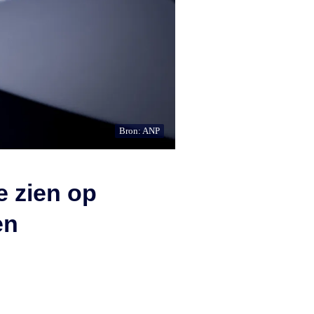
Bron: ANP
e zien op
en