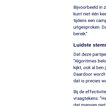
Bijvoorbeeld in 
kunt niet één ke
tijdens een camp
uitgesproken. Da
bereik."
Luidste ste
Dat deze partije
"Algoritmes belon
kijkt, ook al be
Daardoor wordt d
dat is precies w
Bij de effectivi
vraagtekens. "He
dat mensen niet