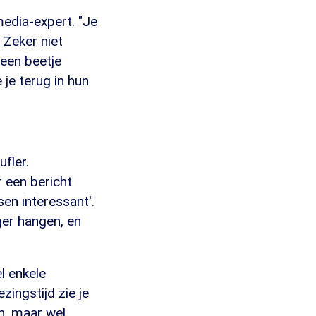
media-expert. "Je
 Zeker niet
 een beetje
 je terug in hun
fler.
r een bericht
sen interessant'.
ger hangen, en
l enkele
zingstijd zie je
n, maar wel