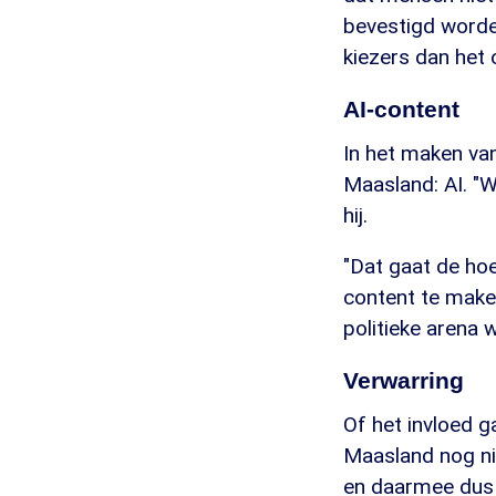
bevestigd worden
kiezers dan het 
AI-content
In het maken van
Maasland: AI. "
hij.
"Dat gaat de ho
content te maken
politieke arena 
Verwarring
Of het invloed 
Maasland nog ni
en daarmee dus t