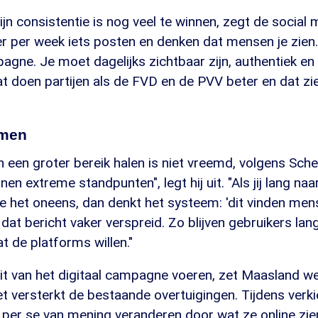
zijn consistentie is nog veel te winnen, zegt de social 
er per week iets posten en denken dat mensen je zien.
agne. Je moet dagelijks zichtbaar zijn, authentiek en
t doen partijen als de FVD en de PVV beter en dat zie
mmen
n een groter bereik halen is niet vreemd, volgens Scheu
en extreme standpunten", legt hij uit. "Als jij lang naa
n je het oneens, dan denkt het systeem: 'dit vinden men
at bericht vaker verspreid. Zo blijven gebruikers lan
at de platforms willen."
teit van het digitaal campagne voeren, zet Maasland we
t versterkt de bestaande overtuigingen. Tijdens verkie
 per se van mening veranderen door wat ze online zie