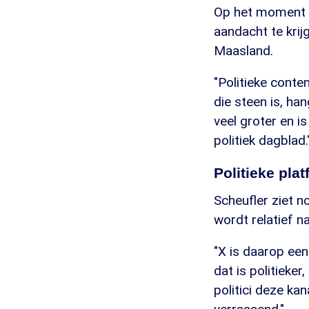
Op het moment i
aandacht te krijg
Maasland.
"Politieke conten
die steen is, hang
veel groter en is
politiek dagblad.
Politieke pla
Scheufler ziet n
wordt relatief na
"X is daarop een 
dat is politieke
politici deze ka