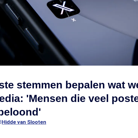
ste stemmen bepalen wat w
edia: 'Mensen die veel post
beloond'
8
Hidde van Slooten