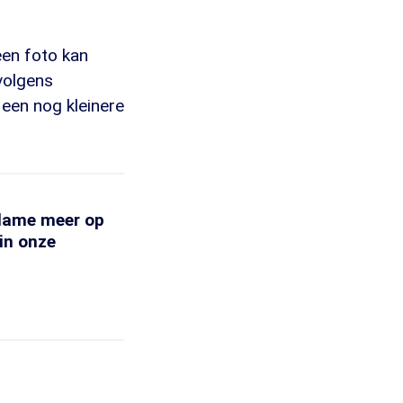
een foto kan
 volgens
een nog kleinere
clame meer op
in onze