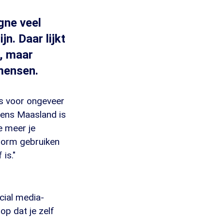
gne veel
n. Daar lijkt
n, maar
 mensen.
is voor ongeveer
gens Maasland is
e meer je
tform gebruiken
is."
ocial media-
op dat je zelf