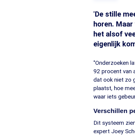
'De stille m
horen. Maar w
het alsof ve
eigenlijk ko
"Onderzoeken la
92 procent van a
dat ook niet zo
plaatst, hoe mee
waar iets gebeurt
Verschillen p
Dit systeem zien
expert Joey Sche