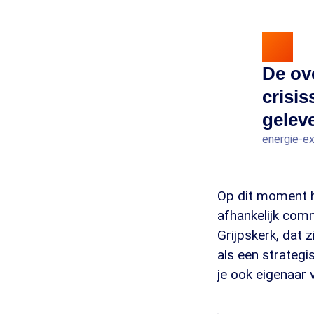
De ov
crisis
gelev
energie-e
Op dit moment he
afhankelijk comm
Grijpskerk, dat 
als een strategi
je ook eigenaar 