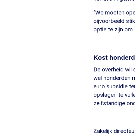
"We moeten open
bijvoorbeeld stiks
optie te zijn om
Kost honderd
De overheid wil 
wel honderden m
euro subsidie t
opslagen te vull
zelfstandige on
Zakelijk directe