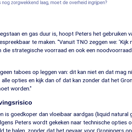
s nog zorgwekkend laag, moet de overheid ingrijpen?
egstaan en gas duur is, hoopt Peters het gebruiken v
spreekbaar te maken. "Vanuit TNO zeggen we: 'Kijk n
om die strategische voorraad en ook een noodvoorraad
geen taboes op leggen van: dit kan niet en dat mag nie
ar alle opties en kijk dan of dat kan zonder dat het Gro
oet worden."
vingsrisico
n is goedkoper dan vloeibaar aardgas (liquid natural 
lgens Peters wordt gekeken naar technische opties o
d te halen, zonder dat het gevaar voor Groningers op