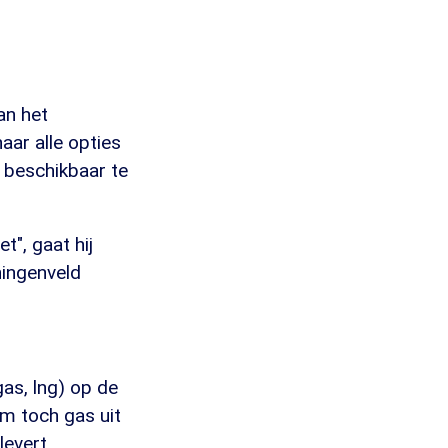
an het
aar alle opties
 beschikbaar te
t", gaat hij
ningenveld
gas, lng) op de
m toch gas uit
levert.