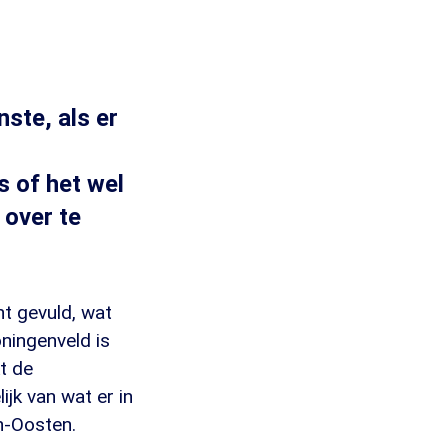
ste, als er
s of het wel
 over te
t gevuld, wat
oningenveld is
t de
jk van wat er in
n-Oosten.