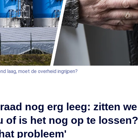
d laag, moet de overheid ingrijpen?
aad nog erg leeg: zitten we
u of is het nog op te lossen
hat probleem'