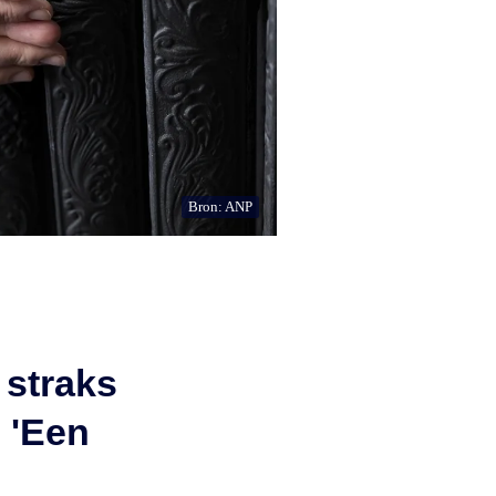
Bron: ANP
 straks
? 'Een