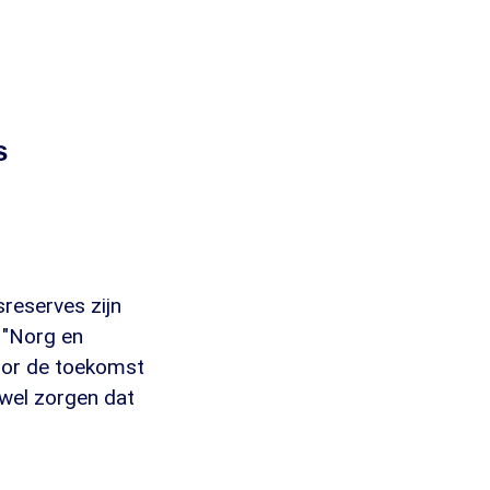
s
sreserves zijn
. "Norg en
voor de toekomst
 wel zorgen dat