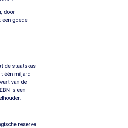
n, door
cht een goede
st de staatskas
t één miljard
wart van de
 EBN is een
elhouder.
tegische reserve