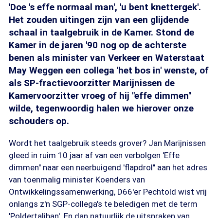
'Doe 's effe normaal man', 'u bent knettergek'.
Het zouden uitingen zijn van een glijdende
schaal in taalgebruik in de Kamer. Stond de
Kamer in de jaren '90 nog op de achterste
benen als minister van Verkeer en Waterstaat
May Weggen een collega 'het bos in' wenste, of
als SP-fractievoorzitter Marijnissen de
Kamervoorzitter vroeg of hij "effe dimmen"
wilde, tegenwoordig halen we hierover onze
schouders op.
Wordt het taalgebruik steeds grover? Jan Marijnissen
gleed in ruim 10 jaar af van een verbolgen 'Effe
dimmen" naar een neerbuigend 'flapdrol" aan het adres
van toenmalig minister Koenders van
Ontwikkelingssamenwerking, D66'er Pechtold wist vrij
onlangs z'n SGP-collega's te beledigen met de term
'Poldertaliban'. En dan natuurlijk de uitspraken van