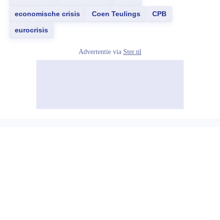
economische crisis
Coen Teulings
CPB
eurocrisis
Advertentie via
Ster.nl