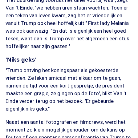
"Het duurde lang voordat het diner voorbij was", zegt
Van 't Einde, "we hebben uren staan wachten. Toen er
een teken van leven kwam, zag het er vriendelijk en
vanuit Trump ook heel hoffelijk uit." First lady Melania
was ook aanwezig. "En dat is eigenlijk een heel goed
teken, want dan is Trump over het algemeen een stuk
hoffelijker naar zijn gasten."
'Niks geks'
"Trump ontving het koningspaar als gekoesterde
vrienden. Ze leken amicaal met elkaar om te gaan,
namen de tijd voor een kort gesprekje, de president
maakte een grapje, ze gingen op de foto", blikt Van 't
Einde verder terug op het bezoek. "Er gebeurde
eigenlijk niks geks."
Naast een aantal fotografen en filmcrews, werd het
moment zo klein mogelijk gehouden om de kans op
fouten of een spontane persconferentie van Trump te