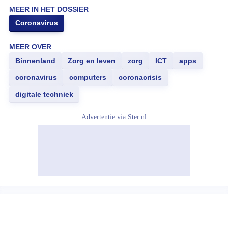
MEER IN HET DOSSIER
Coronavirus
MEER OVER
Binnenland
Zorg en leven
zorg
ICT
apps
coronavirus
computers
coronacrisis
digitale techniek
Advertentie via
Ster.nl