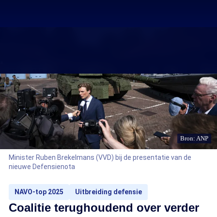
Bron: ANP
Minister Ruben Brekelmans (VVD) bij de presentatie van de
nieuwe Defensienota
NAVO-top 2025
Uitbreiding defensie
Coalitie terughoudend over verder