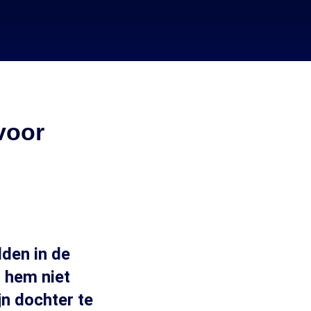
voor
dden in de
t hem niet
jn dochter te