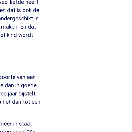
veel liefde heeft
 en dat is ook de
ondergeschikt is
 maken. En dat
Het kind wordt
eboorte van een
e dan in goede
 jaar bijstelt,
s het dan tot een
 meer in staat
laten gaan. "Ze