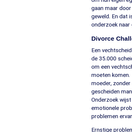
gaan maar door 
geweld. En dat i
onderzoek naar g
Divorce Chal
Een vechtscheidi
de 35.000 scheid
om een vechtsch
moeten komen. N
moeder, zonder 
gescheiden manne
Onderzoek wijst 
emotionele prob
problemen ervare
Ernstige problem