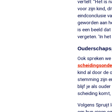
vertelt: "Het is 
voor zijn kind, d
eindconclusie va
geworden aan he
is een beeld dat 
vergeten. 'In het
Ouderschapsp
Ook spreken we 
scheidingsonde
kind al door de
stemming zijn en
blijf je als oud
scheiding komt, 
Volgens Spruijt 
om hun eigen ego