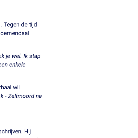
. Tegen de tijd
 Bloemendaal
k je wel. Ik stap
geen enkele
rhaal wil
k - Zelfmoord na
hrijven. Hij