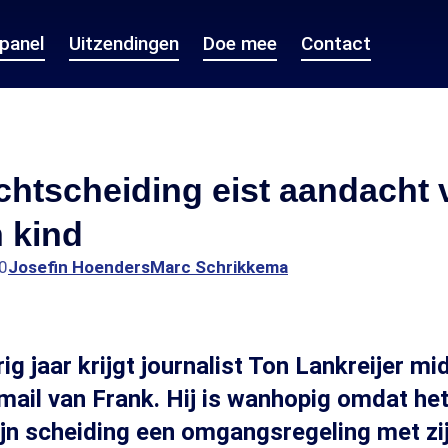
epanel
Uitzendingen
Doe mee
Contact
htscheiding eist aandacht 
 kind
0
Josefin Hoenders
Marc Schrikkema
rig jaar krijgt journalist Ton Lankreijer mi
mail van Frank. Hij is wanhopig omdat he
ijn scheiding een omgangsregeling met zi