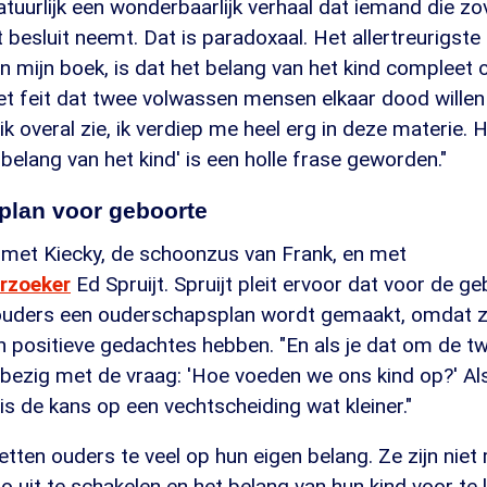
natuurlijk een wonderbaarlijk verhaal dat iemand die zo
it besluit neemt. Dat is paradoxaal. Het allertreurigste
n mijn boek, is dat het belang van het kind compleet 
t feit dat twee volwassen mensen elkaar dood willen
ik overal zie, ik verdiep me heel erg in deze materie. 
 belang van het kind' is een holle frase geworden."
lan voor geboorte
met Kiecky, de schoonzus van Frank, en met
rzoeker
Ed Spruijt. Spruijt pleit ervoor dat voor de g
 ouders een ouderschapsplan wordt gemaakt, omdat z
 positieve gedachtes hebben. "En als je dat om de twee
er bezig met de vraag: 'Hoe voeden we ons kind op?' Al
is de kans op een vechtscheiding wat kleiner."
letten ouders te veel op hun eigen belang. Ze zijn niet
 uit te schakelen en het belang van hun kind voor te 