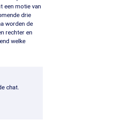
uit een motie van
komende drie
na worden de
n rechter en
kend welke
de chat.