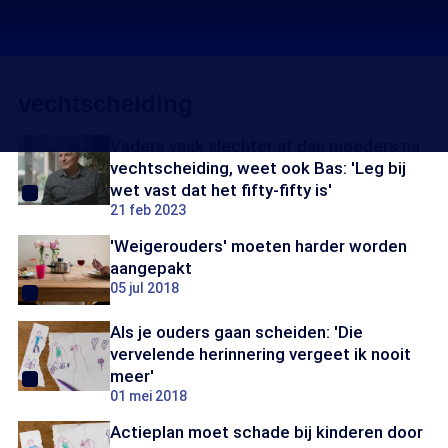
vechtscheiding
Vaders vaak slechter af dan moeders na
vechtscheiding, weet ook Bas: 'Leg bij
wet vast dat het fifty-fifty is'
21 feb 2023
'Weigerouders' moeten harder worden
aangepakt
05 jul 2018
Als je ouders gaan scheiden: 'Die
vervelende herinnering vergeet ik nooit
meer'
01 mei 2018
Actieplan moet schade bij kinderen door