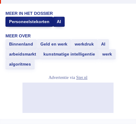
MEER IN HET DOSSIER
Personeelstekorten
AI
MEER OVER
Binnenland
Geld en werk
werkdruk
AI
arbeidsmarkt
kunstmatige intelligentie
werk
algoritmes
Advertentie via
Ster.nl