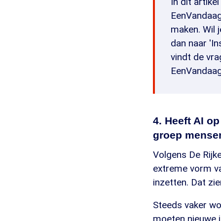
In dit artik
EenVandaag 
maken. Wil 
dan naar 'In
vindt de vr
EenVandaag 
4. Heeft AI o
groep mense
Volgens De Rijk
extreme vorm va
inzetten. Dat zie
Steeds vaker wor
moeten nieuwe i