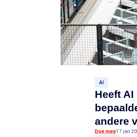
AI
Heeft AI
bepaald
andere 
Doe mee
17 jan 2