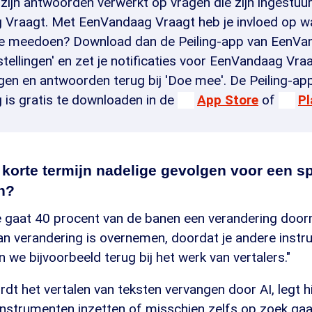
el zijn antwoorden verwerkt op vragen die zijn ingestuur
Vraagt. Met EenVandaag Vraagt heb je invloed op w
je meedoen? Download dan de Peiling-app van EenVa
stellingen' en zet je notificaties voor EenVandaag Vra
agen en antwoorden terug bij 'Doe mee'. De Peiling-ap
is gratis te downloaden in de
App Store
of
Pl
p korte termijn nadelige gevolgen voor een s
n?
e gaat 40 procent van de banen een verandering door
n verandering is overnemen, doordat je andere inst
n we bijvoorbeeld terug bij het werk van vertalers."
dt het vertalen van teksten vervangen door AI, legt hij
nstrumenten inzetten of misschien zelfs op zoek ga