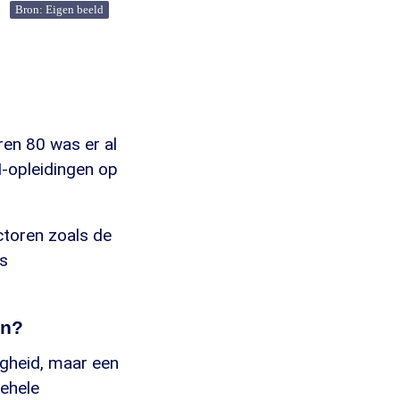
Bron: Eigen beeld
ren 80 was er al
I-opleidingen op
ctoren zoals de
es
en?
igheid, maar een
gehele