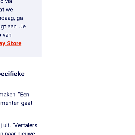
d via
at we
ndaag, ga
agt aan. Je
p van
ay Store
.
pecifieke
maken. "Een
rumenten gaat
 uit. "Vertalers
an naar nieuwe