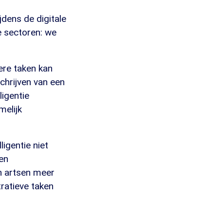
dens de digitale
e sectoren: we
ere taken kan
chrijven van een
ligentie
elijk
igentie niet
en
n artsen meer
tratieve taken