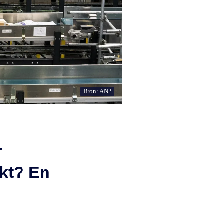
Bron: ANP
r
kt? En