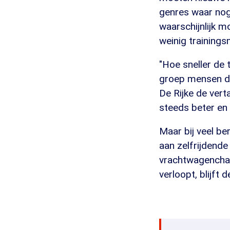
genres waar nog 
waarschijnlijk m
weinig trainingsm
"Hoe sneller de 
groep mensen di
De Rijke de vert
steeds beter en 
Maar bij veel be
aan zelfrijdende 
vrachtwagenchau
verloopt, blijft