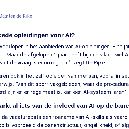
aarten de Rijke
 goede opleidingen voor AI?
oorloper in het aanbieden van AI-opleidingen. Eind ja
. Maar de afgelopen 5 jaar heeft bijna elk land wel A
 want de vraag is enorm groot", zegt De Rijke.
eren ook in het zelf opleiden van mensen, vooral in se
rwijs. "Van dit soort vakgebieden, waar de procedur
d zijn en er regelmaat is, kan een AI-systeem leren."
arkt al iets van de invloed van AI op de ban
 de vacaturedata een toename van AI-skills als vaard
p bijvoorbeeld de banenstructuur, ongelijkheid, of al