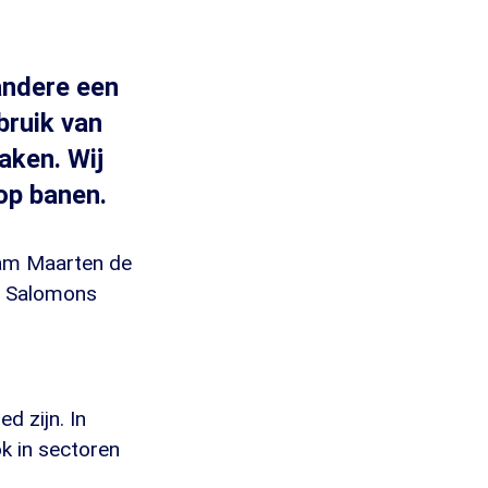
andere een
ruik van
aken. Wij
 op banen.
dam Maarten de
na Salomons
d zijn. In
k in sectoren