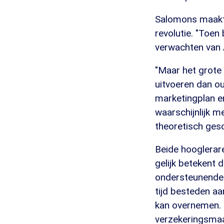
Salomons maakt 
revolutie. "Toen
verwachten van A
"Maar het grote 
uitvoeren dan ou
marketingplan en
waarschijnlijk 
theoretisch gesch
Beide hooglerar
gelijk betekent
ondersteunende 
tijd besteden aa
kan overnemen. 
verzekeringsmaat