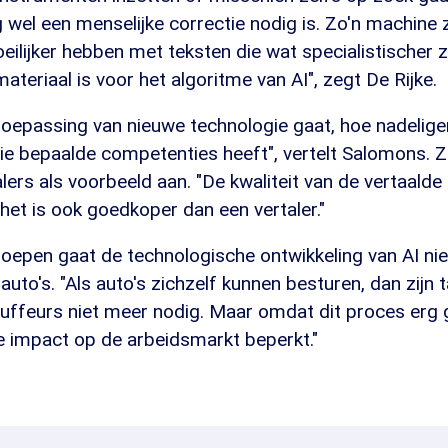
wel een menselijke correctie nodig is. Zo'n machine z
oeilijker hebben met teksten die wat specialistischer z
ateriaal is voor het algoritme van AI", zegt De Rijke.
toepassing van nieuwe technologie gaat, hoe nadeliger
e bepaalde competenties heeft", vertelt Salomons. Ze
alers als voorbeeld aan. "De kwaliteit van de vertaald
het is ook goedkoper dan een vertaler."
roepen gaat de technologische ontwikkeling van AI nie
auto's. "Als auto's zichzelf kunnen besturen, dan zijn t
ffeurs niet meer nodig. Maar omdat dit proces erg ge
 de impact op de arbeidsmarkt beperkt."