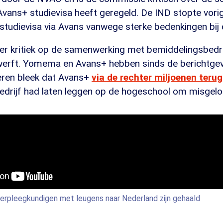
ans+ studievisa heeft geregeld. De IND stopte vorig 
studievisa via Avans vanwege sterke bedenkingen bij 
is er kritiek op de samenwerking met bemiddelingsbed
werft. Yomema en Avans+ hebben sinds de berichtgevi
teren bleek dat Avans+
via de rechter miljoenen terug
bedrijf had laten leggen op de hogeschool om misgel
erpleegkundigen met leugens naar Nederland zijn gehaald