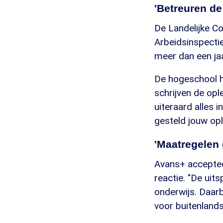
'Betreuren de 
De Landelijke C
Arbeidsinspecti
meer dan een jaa
De hogeschool he
schrijven de opl
uiteraard alles 
gesteld jouw opl
'Maatregelen
Avans+ accepteer
reactie. "De uit
onderwijs. Daarbi
voor buitenlands