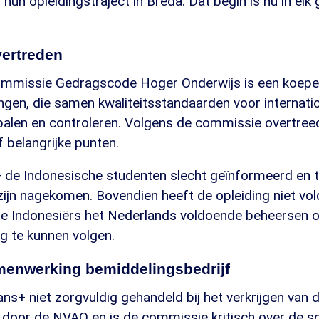
hun opleidingstraject in Breda. Dat begin is nu in elk 
vertreden
ommissie Gedragscode Hoger Onderwijs is een koepe
ingen, die samen kwaliteitsstandaarden voor internati
palen en controleren. Volgens de commissie overtree
f belangrijke punten.
 de Indonesische studenten slecht geïnformeerd en 
zijn nagekomen. Bovendien heeft de opleiding niet vo
de Indonesiërs het Nederlands voldoende beheersen 
g te kunnen volgen.
amenwerking bemiddelingsbedrijf
ns+ niet zorgvuldig gehandeld bij het verkrijgen van d
g door de NVAO en is de commissie kritisch over de 