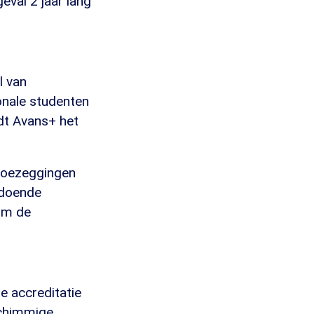
geval 2 jaar lang
l van
onale studenten
dt Avans+ het
toezeggingen
ldoende
om de
e accreditatie
schimmige