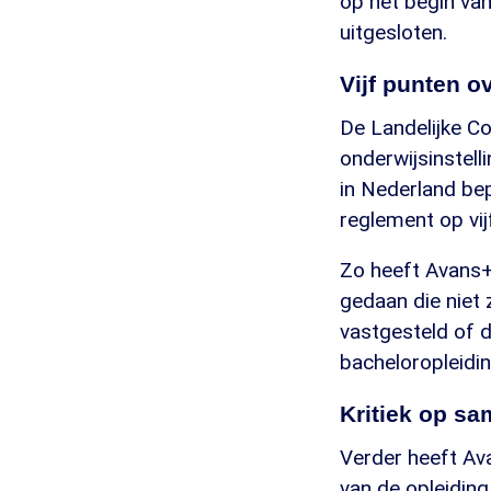
op het begin van 
uitgesloten.
Vijf punten o
De Landelijke C
onderwijsinstell
in Nederland be
reglement op vij
Zo heeft Avans+
gedaan die niet 
vastgesteld of 
bacheloropleidin
Kritiek op s
Verder heeft Ava
van de opleidin