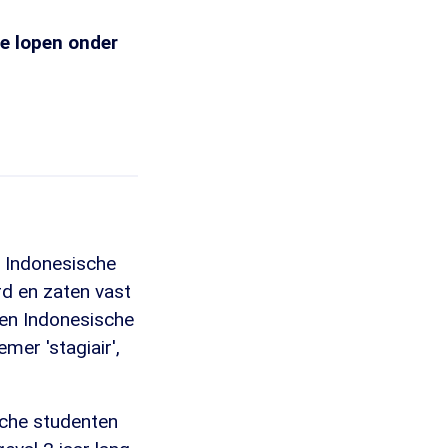
e lopen onder
r Indonesische
d en zaten vast
len Indonesische
er 'stagiair',
ische studenten