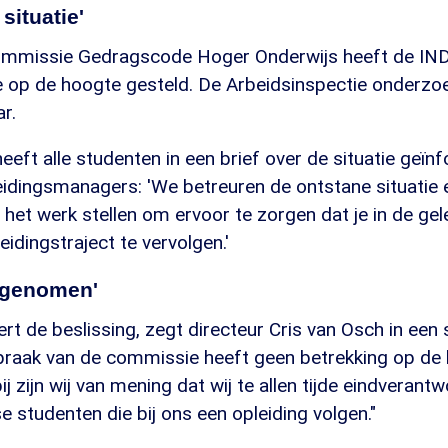
situatie'
ommissie Gedragscode Hoger Onderwijs heeft de IND
e op de hoogte gesteld. De Arbeidsinspectie onderzoe
r.
eft alle studenten in een brief over de situatie geïn
eidingsmanagers: 'We betreuren de ontstane situatie 
in het werk stellen om ervoor te zorgen dat je in de g
eidingstraject te vervolgen.'
 genomen'
t de beslissing, zegt directeur Cris van Osch in een s
spraak van de commissie heeft geen betrekking op de k
j zijn wij van mening dat wij te allen tijde eindverantwo
e studenten die bij ons een opleiding volgen."