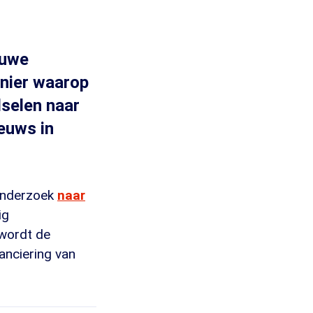
euwe
anier waarop
selen naar
euws in
onderzoek
naar
ig
 wordt de
anciering van