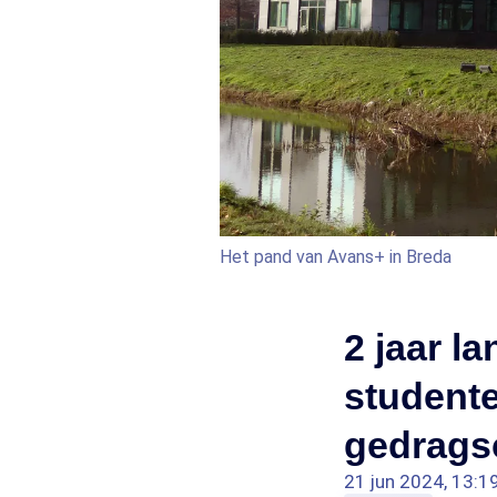
Het pand van Avans+ in Breda
2 jaar l
studente
gedrags
21 jun 2024, 13:1