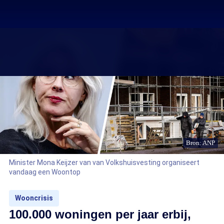
Bron: ANP
Minister Mona Keijzer van van Volkshuisvesting organiseert
vandaag een Woontop
Wooncrisis
100.000 woningen per jaar erbij,