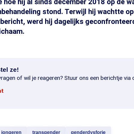
 hoe hij al sinds december 2018 op de wa
ehandeling stond. Terwijl hij wachtte op
bericht, werd hij dagelijks geconfronteer
lichaam.
tel ze!
ragen of wil je reageren? Stuur ons een berichtje via 
at
jongeren
transgender
genderdysforie