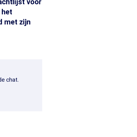
chtlijst voor
 het
d met zijn
de chat.