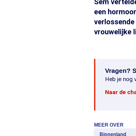
Sem vertelde
een hormoonb
verlossende 
vrouwelijke 
Vragen? S
Heb je nog v
Naar de ch
MEER OVER
Binnenland