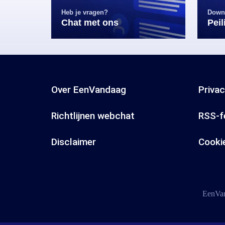
Heb je vragen?
Down
Chat met ons
Pei
Over EenVandaag
Priva
Richtlijnen webchat
RSS-f
Disclaimer
Cooki
EenVan