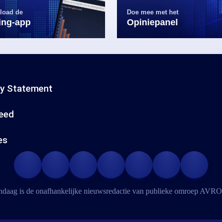
load de
Doe mee met het
ling-app
Opiniepanel
cy Statement
eed
es
daag is de onafhankelijke nieuwsredactie van publieke omroep
AVRO