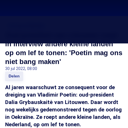
Oorlog in Oekraïne
Oud-president van Litouwen roept
in interview andere kleine landen
op om lef te tonen: 'Poetin mag ons
niet bang maken'
30 jul 2022, 08:00
Delen
Al jaren waarschuwt ze consequent voor de
dreiging van Vladimir Poetin: oud-president
Dalia Grybauskaitė van Litouwen. Daar wordt
nog wekelijks gedemonstreerd tegen de oorlog
in Oekraïne. Ze roept andere kleine landen, als
Nederland, op om lef te tonen.