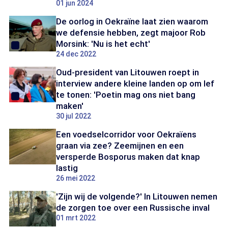
01 jun 2024
De oorlog in Oekraïne laat zien waarom
we defensie hebben, zegt majoor Rob
Morsink: 'Nu is het echt'
24 dec 2022
Oud-president van Litouwen roept in
interview andere kleine landen op om lef
te tonen: 'Poetin mag ons niet bang
maken'
30 jul 2022
Een voedselcorridor voor Oekraïens
graan via zee? Zeemijnen en een
versperde Bosporus maken dat knap
lastig
26 mei 2022
'Zijn wij de volgende?' In Litouwen nemen
de zorgen toe over een Russische inval
01 mrt 2022