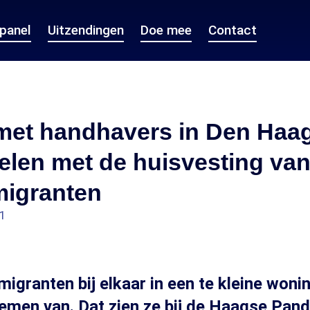
epanel
Uitzendingen
Doe mee
Contact
met handhavers in Den Haag
elen met de huisvesting va
migranten
11
migranten bij elkaar in een te kleine woni
men van. Dat zien ze bij de Haagse Pand