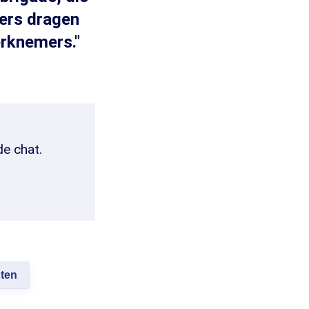
vers dragen
erknemers."
de chat.
ten