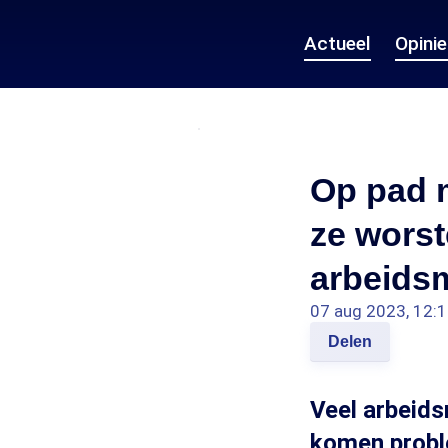
Actueel
Opini
Op pad 
ze worst
arbeids
07 aug 2023, 12:
Delen
Veel arbeids
komen proble