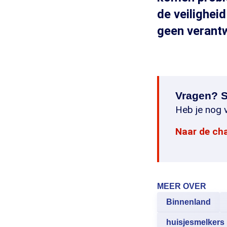
de veilighei
geen verantw
Vragen? S
Heb je nog v
Naar de ch
MEER OVER
Binnenland
huisjesmelkers