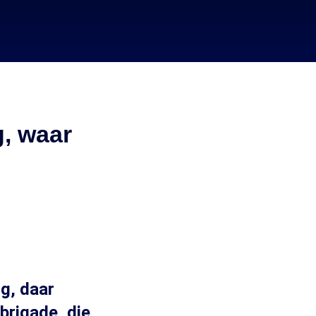
, waar
n
ng, daar
brigade, die