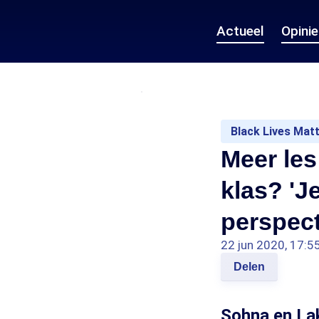
Actueel
Opini
Black Lives Mat
Meer les
klas? 'J
perspect
22 jun 2020, 17:5
Delen
Sohna en Lak