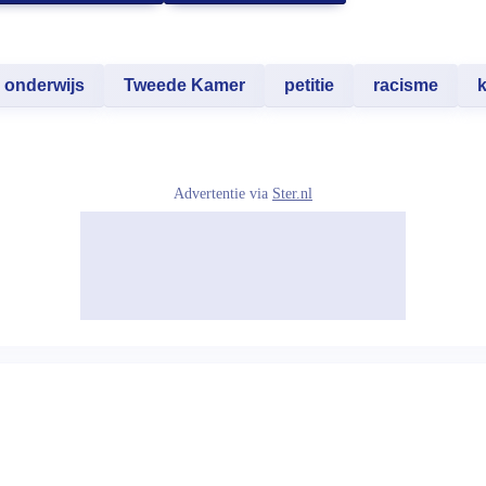
onderwijs
Tweede Kamer
petitie
racisme
k
Advertentie via
Ster.nl