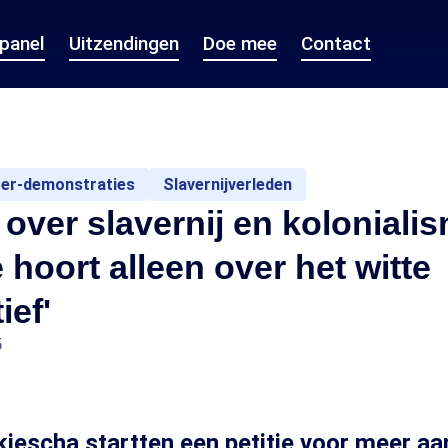
epanel
Uitzendingen
Doe mee
Contact
ter-demonstraties
Slavernijverleden
 over slavernij en koloniali
e hoort alleen over het witte
ief'
5
iescha startten een petitie voor meer aa