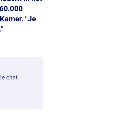
 60.000
 Kamer. "Je
."
de chat.