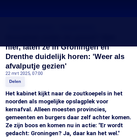
Nieuwe kerncentrales
Energietransitie
Kernafval onder de grond? Niet
hier, laten ze in Groningen en
Drenthe duidelijk horen: 'Weer als
afvalputje gezien'
22 mrt 2025, 07:00
Delen
Het kabinet kijkt naar de zoutkoepels in het
noorden als mogelijke opslagplek voor
kernafval. Alleen moesten provincies,
gemeenten en burgers daar zelf achter komen.
Ze zijn boos en komen nu in actie: "Er wordt
gedacht: Groningen? Ja, daar kan het wel."