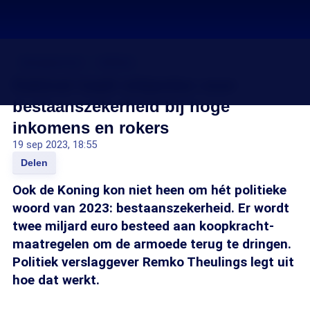
Energiecrisis
Inflatie
Kabinet haalt miljarden voor
bestaanszekerheid bij hoge
inkomens en rokers
19 sep 2023, 18:55
Delen
Ook de Koning kon niet heen om hét politieke
woord van 2023: bestaanszekerheid. Er wordt
twee miljard euro besteed aan koopkracht-
maatregelen om de armoede terug te dringen.
Politiek verslaggever Remko Theulings legt uit
hoe dat werkt.