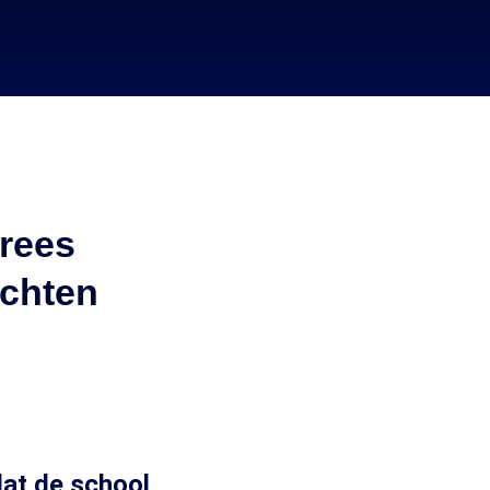
vrees
chten
dat de school