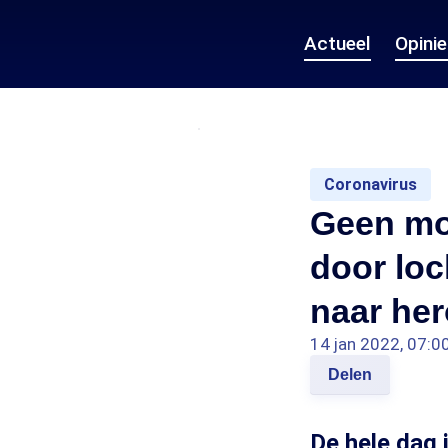
Actueel
Opini
Coronavirus
Geen mot
door lo
naar he
14 jan 2022, 07:0
Delen
De hele dag 