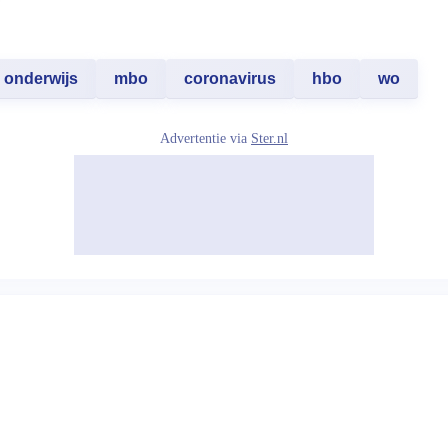
onderwijs
mbo
coronavirus
hbo
wo
Advertentie via
Ster.nl