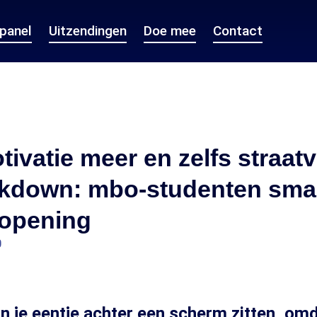
epanel
Uitzendingen
Doe mee
Contact
ivatie meer en zelfs straat
ckdown: mbo-studenten sma
ropening
0
in je eentje achter een scherm zitten, om