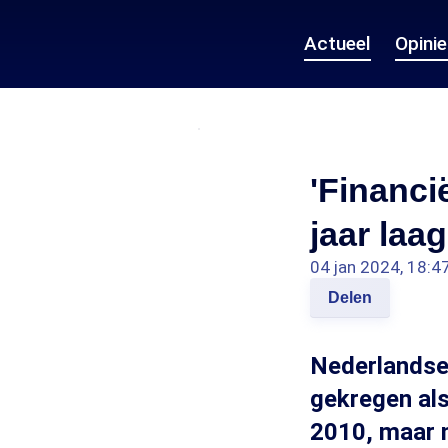
Actueel
Opini
'Financi
jaar laa
04 jan 2024, 18:4
Delen
Nederlandse
gekregen als
2010, maar n