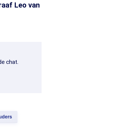
raaf Leo van
de chat.
uders