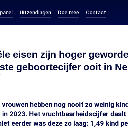
epanel
Uitzendingen
Doe mee
Contact
ële eisen zijn hoger geworde
gste geboortecijfer ooit in N
7
 vrouwen hebben nog nooit zo weinig kin
 in 2023. Het vruchtbaarheidscijfer daalt 
iet eerder was deze zo laag: 1,49 kind p