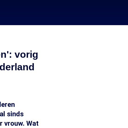
n': vorig
ederland
deren
al sinds
er vrouw. Wat