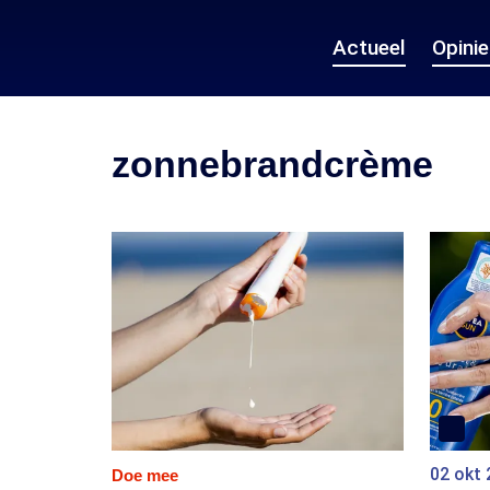
Actueel
Opini
zonnebrandcrème
02 okt
Doe mee