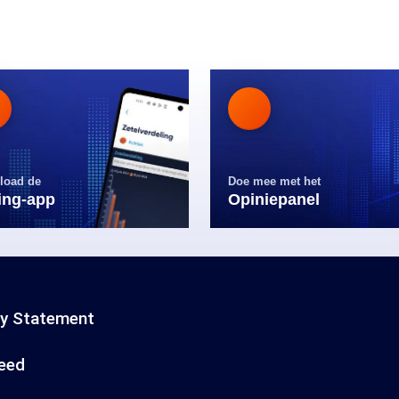
load de
Doe mee met het
ling-app
Opiniepanel
cy Statement
eed