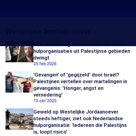
Westelijke Jordaanoever
Hoe nieuwe registratie-eisen van Israël
hulporganisaties uit Palestijnse gebieden
dwingt
25 feb 2026
'Gevangen' of 'gegijzeld' door Israël?
Palestijnen vertellen over martelingen in
gevangenis: 'Honger, angst en
vernedering'
15 okt 2025
Geweld op Westelijke Jordaanoever
steeds heftiger, ziet ook Nederlandse
hulporganisatie: 'Iedereen die Palestijns
is, loopt risico'