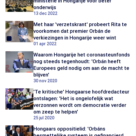
ministerie in Hongarije voor beter
onderwijs
13 dec 2022
Met haar 'verzetskrant' probeert Rita te
voorkomen dat premier Orbán de
verkiezingen in Hongarije weer wint
01 apr 2022
Waarom Hongarije het coronasteunfonds
nog steeds tegenhoudt: 'Orbán heeft
Europees geld nodig om aan de macht te
blijven'
30 nov 2020
'Te kritische' Hongaarse hoofdredacteur
ontslagen: 'Het is ongelofelijk wat
verzonnen wordt om democratie verder
om zeep te helpen'
25 jul 2020
Hongaars oppositielid: 'Orbáns
besmettelijke systeem is gefinancierd