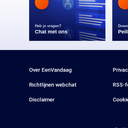
Heb je vragen?
Down
Chat met ons
Pei
Over EenVandaag
Priva
Richtlijnen webchat
RSS-f
Disclaimer
Cooki