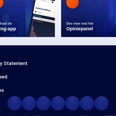
load de
Doe mee met het
ling-app
Opiniepanel
cy Statement
eed
es