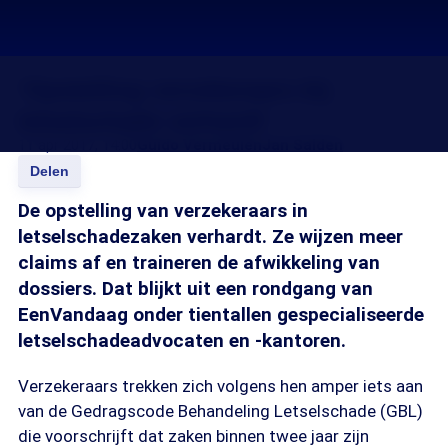
‘Opstelling verzekeraars bij
letselschade verhardt'
11 apr 2017, 14:00
Guido Vermeulen
Jan Salden
Delen
De opstelling van verzekeraars in
letselschadezaken verhardt. Ze wijzen meer
claims af en traineren de afwikkeling van
dossiers. Dat blijkt uit een rondgang van
EenVandaag onder tientallen gespecialiseerde
letselschadeadvocaten en -kantoren.
Verzekeraars trekken zich volgens hen amper iets aan
van de Gedragscode Behandeling Letselschade (GBL)
die voorschrijft dat zaken binnen twee jaar zijn