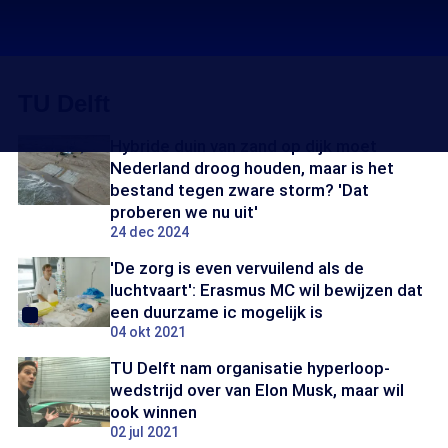
TU Delft
Hybride duin van zand op dijk moet
Nederland droog houden, maar is het
bestand tegen zware storm? 'Dat
proberen we nu uit'
24 dec 2024
'De zorg is even vervuilend als de
luchtvaart': Erasmus MC wil bewijzen dat
een duurzame ic mogelijk is
04 okt 2021
TU Delft nam organisatie hyperloop-
wedstrijd over van Elon Musk, maar wil
ook winnen
02 jul 2021