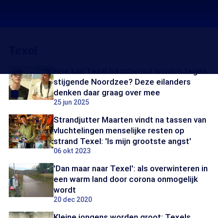
Texel
Hoe kan Texel beschermd worden tegen
stijgende Noordzee? Deze eilanders
denken daar graag over mee
25 jun 2025
Strandjutter Maarten vindt na tassen van
vluchtelingen menselijke resten op
strand Texel: 'Is mijn grootste angst'
06 okt 2023
'Dan maar naar Texel': als overwinteren in
een warm land door corona onmogelijk
wordt
20 dec 2020
Kleine jongens worden groot: Texels