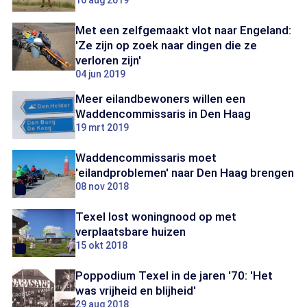
16 aug 2019
Met een zelfgemaakt vlot naar Engeland:
'Ze zijn op zoek naar dingen die ze
verloren zijn'
04 jun 2019
Meer eilandbewoners willen een
Waddencommissaris in Den Haag
19 mrt 2019
Waddencommissaris moet
'eilandproblemen' naar Den Haag brengen
08 nov 2018
Texel lost woningnood op met
verplaatsbare huizen
15 okt 2018
Poppodium Texel in de jaren '70: 'Het
was vrijheid en blijheid'
29 aug 2018