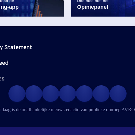
load de
Doe mee met het
ling-app
Opiniepanel
cy Statement
eed
es
daag is de onafhankelijke nieuwsredactie van publieke omroep
AVRO