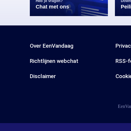
Heb je vragen?
Down
Chat met ons
Pei
Over EenVandaag
Priva
Richtlijnen webchat
RSS-f
Disclaimer
Cooki
EenVan