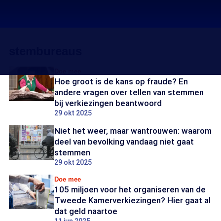
stembureaus
Doe mee
Hoe groot is de kans op fraude? En
andere vragen over tellen van stemmen
bij verkiezingen beantwoord
29 okt 2025
Niet het weer, maar wantrouwen: waarom
deel van bevolking vandaag niet gaat
stemmen
29 okt 2025
Doe mee
105 miljoen voor het organiseren van de
Tweede Kamerverkiezingen? Hier gaat al
dat geld naartoe