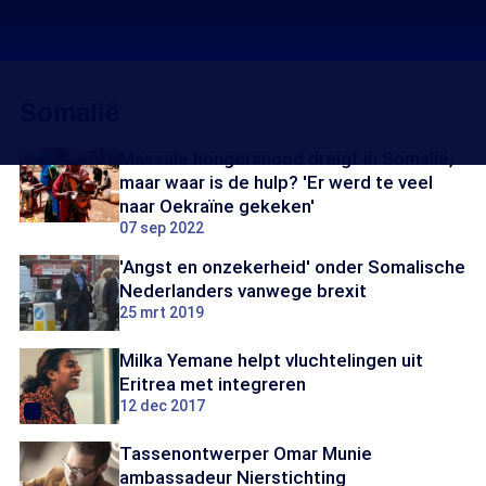
Somalië
Massale hongersnood dreigt in Somalië,
maar waar is de hulp? 'Er werd te veel
naar Oekraïne gekeken'
07 sep 2022
'Angst en onzekerheid' onder Somalische
Nederlanders vanwege brexit
25 mrt 2019
Milka Yemane helpt vluchtelingen uit
Eritrea met integreren
12 dec 2017
Tassenontwerper Omar Munie
ambassadeur Nierstichting