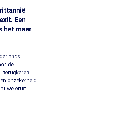
ittannië
exit. Een
s het maar
derlands
oor de
u terugkeren
en onzekerheid'
at we eruit