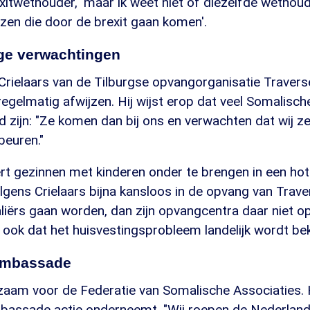
xitwethouder, 'maar ik weet niet of diezelfde wethou
zen die door de brexit gaan komen'.
ge verwachtingen
 Crielaars van de Tilburgse opvangorganisatie Traver
regelmatig afwijzen. Hij wijst erop dat veel Somalisc
d zijn: "Ze komen dan bij ons en verwachten dat wij z
beuren."
t gezinnen met kinderen onder te brengen in een hote
lgens Crielaars bijna kansloos in de opvang van Traver
iërs gaan worden, dan zijn opvangcentra daar niet op
n ook dat het huisvestingsprobleem landelijk wordt be
ambassade
zaam voor de Federatie van Somalische Associaties. H
bassade actie onderneemt. "Wij roepen de Nederla