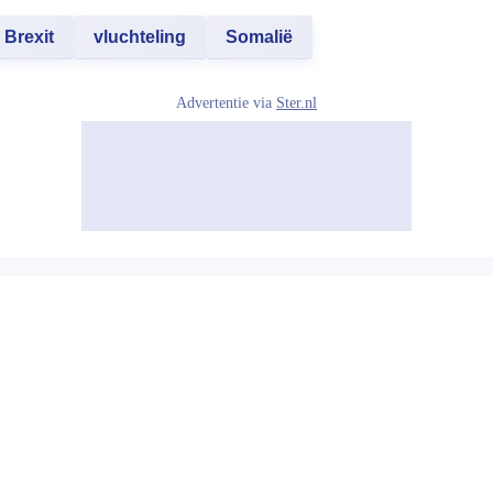
Brexit
vluchteling
Somalië
Advertentie via
Ster.nl