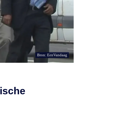
Bron: EenVandaag
ische