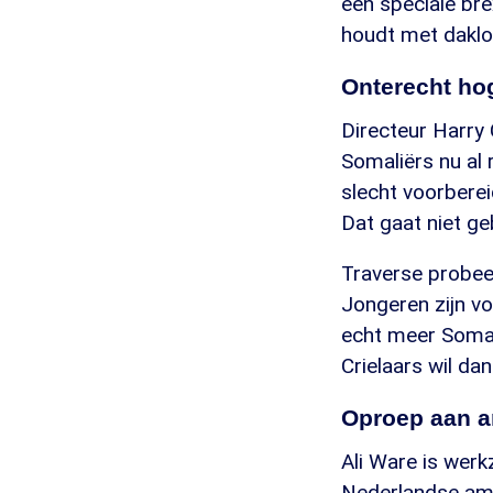
een speciale bre
houdt met daklo
Onterecht ho
Directeur Harry
Somaliërs nu al 
slecht voorberei
Dat gaat niet ge
Traverse probeer
Jongeren zijn vo
echt meer Somal
Crielaars wil da
Oproep aan 
Ali Ware is werk
Nederlandse am