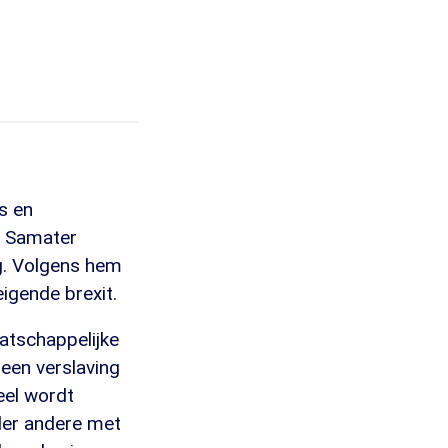
s en
r Samater
g. Volgens hem
igende brexit.
atschappelijke
een verslaving
eel wordt
der andere met