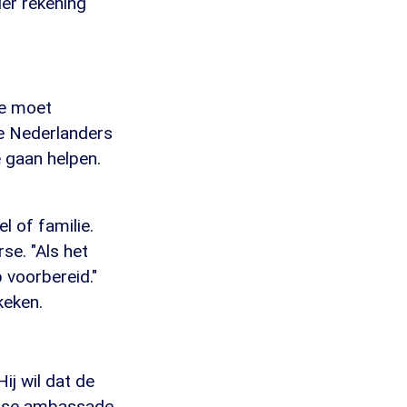
der rekening
se moet
he Nederlanders
e gaan helpen.
l of familie.
se. "Als het
 voorbereid."
keken.
ij wil dat de
ndse ambassade