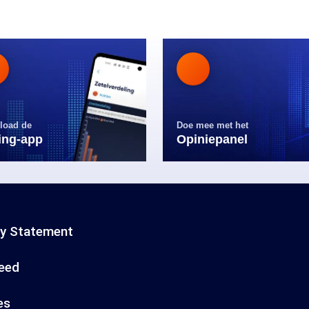
load de
Doe mee met het
ling-app
Opiniepanel
cy Statement
eed
es