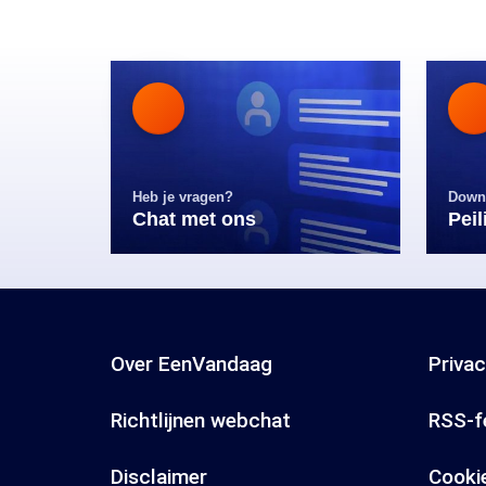
Heb je vragen?
Down
Chat met ons
Pei
Over EenVandaag
Priva
Richtlijnen webchat
RSS-f
Disclaimer
Cooki