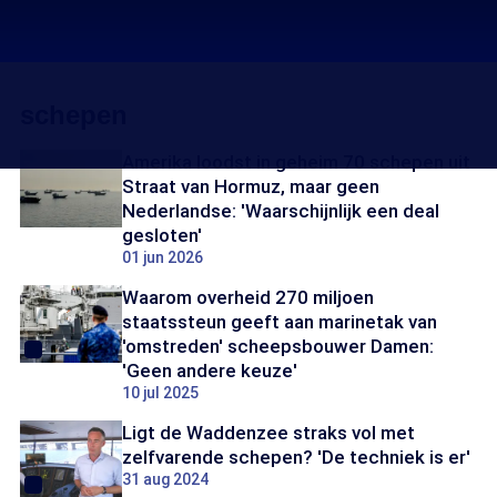
schepen
Amerika loodst in geheim 70 schepen uit
Straat van Hormuz, maar geen
Nederlandse: 'Waarschijnlijk een deal
gesloten'
01 jun 2026
Waarom overheid 270 miljoen
staatssteun geeft aan marinetak van
'omstreden' scheepsbouwer Damen:
'Geen andere keuze'
10 jul 2025
Ligt de Waddenzee straks vol met
zelfvarende schepen? 'De techniek is er'
31 aug 2024