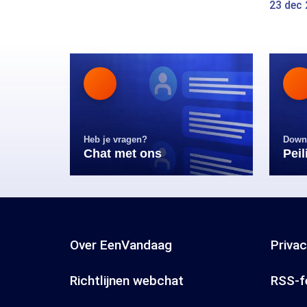
23 dec
Heb je vragen?
Down
Chat met ons
Pei
Over EenVandaag
Priva
Richtlijnen webchat
RSS-f