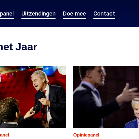
epanel
Uitzendingen
Doe mee
Contact
het Jaar
anel
Opiniepanel