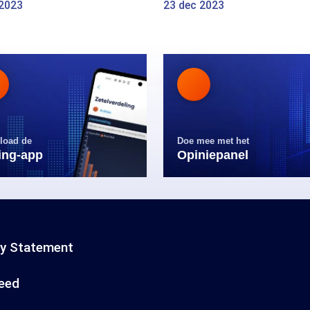
 2023
23 dec 2023
load de
Doe mee met het
ling-app
Opiniepanel
cy Statement
eed